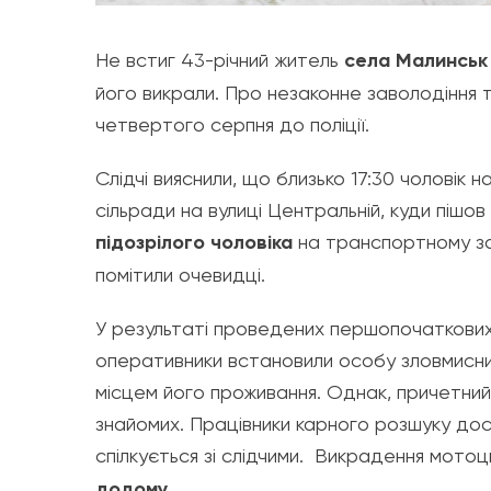
Не встиг 43-річний житель
села Малинськ
його викрали. Про незаконне заволодіння
четвертого серпня до поліції.
Слідчі вияснили, що близько 17:30 чоловік н
сільради на вулиці Центральній, куди пішов
підозрілого чоловіка
на транспортному за
помітили очевидці.
У результаті проведених першопочаткових 
оперативники встановили особу зловмисник
місцем його проживання. Однак, причетний
знайомих. Працівники карного розшуку доста
спілкується зі слідчими. Викрадення мото
додому.