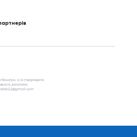
партнерів
 банери, а й створювати
вність реклами.
asobko22@gmail.com
я