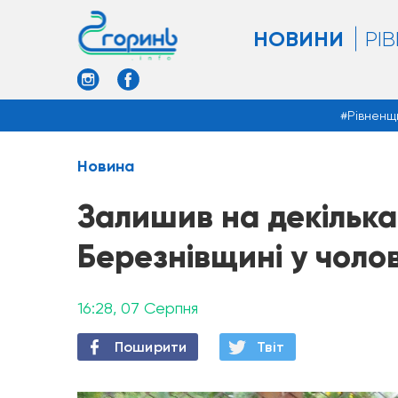
НОВИНИ
РІ
Рівненщ
Новина
Залишив на декілька
Березнівщині у чоло
16:28, 07 Серпня
Поширити
Твiт