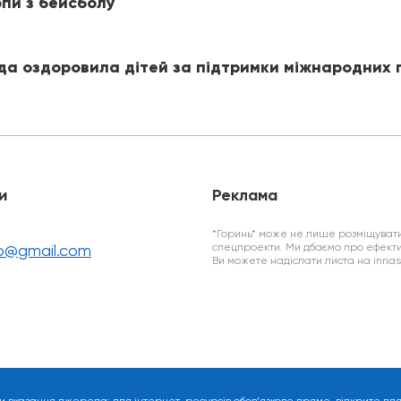
пи з бейсболу
ада оздоровила дітей за підтримки міжнародних 
и
Реклама
*Горинь* може не лише розміщувати
fo@gmail.com
спецпроекти. Ми дбаємо про ефекти
Ви можете надіслати листа на inn
и вказання джерела: для інтернет-ресурсів обов’язкове пряме, відкрите дл