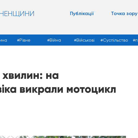
ВНЕНЩИНИ
Публікації
Точка зору
ина
Рівне
Війна
Військові
Суспільство
п
 хвилин: на
віка викрали мотоцикл