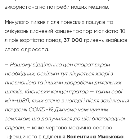
використана на потреби наших медиків.
Минулого тижня після тривалих пошуків та
очікувань кисневий концентратор місткістю 10
літрів вартістю понад
37 000
гривень знайшов
свого адресата.
–
Нашому відділенню цей апарат вкрай
необхідний, оскільки тут лікуються хворі з
пневмонією та іншими хворобами дихальних
шляхів. Кисневий концентратор — такий собі
міні-ШВЛ, який стане в нагоді і після закінчення
пандемії COVID-19. Дякуємо усім чуйним
землякам, що долучилися до цієї благородної
справи
, — каже чергова медична сестра
інфекційного відділення
Валентина Миськова
.