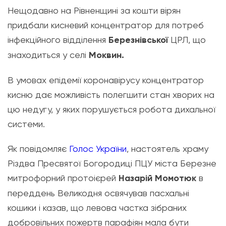
Нещодавно на Рівненщині за кошти вірян
придбали кисневий концентратор для потреб
інфекційного відділення
Березнівської
ЦРЛ, що
знаходиться у селі
Моквин.
В умовах епідемії коронавірусу концентратор
кисню дає можливість полегшити стан хворих на
цю недугу, у яких порушується робота дихальної
системи.
Як повідомляє
Голос України
, настоятель храму
Різдва Пресвятої Богородиці ПЦУ міста Березне
митрофорний протоієрей
Назарій Момотюк
в
переддень Великодня освячував пасхальні
кошики і казав, що левова частка зібраних
добровільних пожертв парафіян мала бути