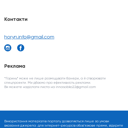
Контакти
horyn.info@gmail.com
Реклама
*Горинь* може не лише розміщувати банери, а й створювати
спецпроекти. Ми дбаємо про ефективність реклами.
Ви можете надіслати листа на innasobko22@gmail.com
Використання матеріалів порталу дозволяється лише за умови
вказання джерела: для інтернет-ресурсів обов’язкове пряме, відкрите