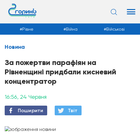
Рівне
Війна
Військові
Новина
Новини
За пожертви парафіян на
Рівненщині придбали кисневий
концентратор
16:56, 24 Червня
Поширити
Твiт