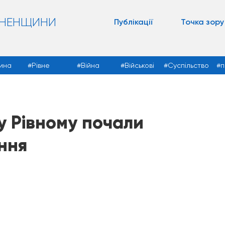
ВНЕНЩИНИ
Публікації
Точка зору
ина
Рівне
Війна
Військові
Суспільство
п
у Рівному почали
ння