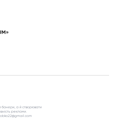
NUM»
 банери, а й створювати
вність реклами.
asobko22@gmail.com