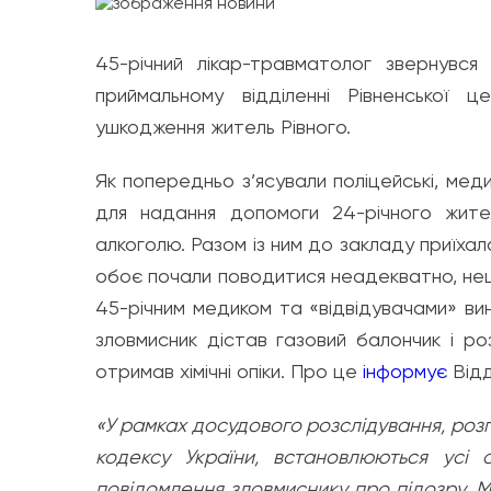
45-річний лікар-травматолог звернувся
приймальному відділенні Рівненської це
ушкодження житель Рівного.
Як попередньо з’ясували поліцейські, мед
для надання допомоги 24-річного жител
алкоголю. Разом із ним до закладу приїхала 
обоє почали поводитися неадекватно, не
45-річним медиком та «відвідувачами» вини
зловмисник дістав газовий балончик і роз
отримав хімічні опіки. Про це
інформує
Відді
«У рамках досудового розслідування, розп
кодексу України, встановлюються усі 
повідомлення зловмиснику про підозру.