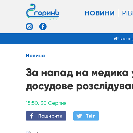
НОВИНИ
РІ
Рівненщ
Новина
За напад на медика 
досудове розслідува
15:50, 30 Серпня
Поширити
Твiт