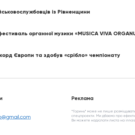
йськовослужбовців із Рівненщини
 фестиваль органної музики «MUSICA VIVA ORGA
корд Європи та здобув «срібло» чемпіонату
и
Реклама
*Горинь* може не лише розміщувати
fo@gmail.com
спецпроекти. Ми дбаємо про ефекти
Ви можете надіслати листа на inn