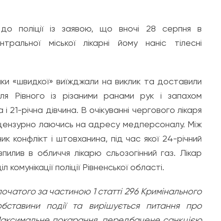
 до поліції із заявою, що вночі 28 серпня в
нтральної міської лікарні йому наніс тілесні
ики «швидкої» виїжджали на виклик та доставили
я Рівного із різаними ранами рук і запахом
і 21-річна дівчина. В очікуванні чергового лікаря
цензурно лаючись на адресу медперсоналу. Між
к конфлікт і штовханина, під час якої 24-річний
пилив в обличчя лікарю сльозогінний газ. Лікар
л комунікації поліції Рівненської області.
очатого за частиною 1 статті 296 Кримінального
обставини події та вирішується питання про
 Максимальне покарання, передбачене санкцією