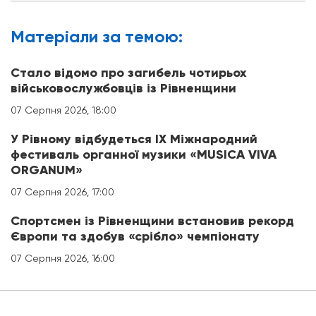
Матерiали за темою:
Стало відомо про загибель чотирьох
військовослужбовців із Рівненщини
07 Серпня 2026, 18:00
У Рівному відбудеться IX Міжнародний
фестиваль органної музики «MUSICA VIVA
ORGANUM»
07 Серпня 2026, 17:00
Спортсмен із Рівненщини встановив рекорд
Європи та здобув «срібло» чемпіонату
07 Серпня 2026, 16:00