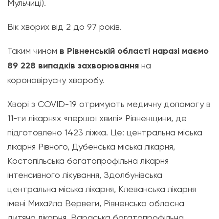
Мульчиці).
Вік хворих від 2 до 97 років.
Таким чином
в Рівненській області наразі маємо
89 228 випадків захворювання
на
коронавірусну хворобу.
Хворі з COVID-19 отримують медичну допомогу в
11-ти лікарнях «першої хвилі» Рівненщини, де
підготовлено 1423 ліжка. Це: центральна міська
лікарня Рівного, Дубенська міська лікарня,
Костопільська багатопрофільна лікарня
інтенсивного лікування, Здолбунівська
центральна міська лікарня, Клеванська лікарня
імені Михайла Вервеги, Рівненська обласна
дитяча лікарня, Вараська багатопрофільна