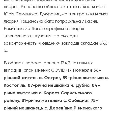
лікарня, Рівненська обласна клінічна лікарня імені
Юрія Семенюка, Дубровицька центральна міська
лікарня, Гощанська багатопрофільна лікарня,
Рокитнівська багатопрофільна лікарня
інтенсивного лікування. На сьогодні
завантаженість «ковідних» закладів складає 57,6
%.
В області зареєстровано 1347 летальних
випадків, спричинених COVID-19.
Померли 36-
річнний житель м. Острог, 59-річна жителька м.
Костопіль, 87-річна мешканка м. Дубно, 84-
річна жителька с. Корост Сарненського
району, 81-річна жителька с. Собіщиці, 75-
річний мешканець с. Дерев’яне Рівненського