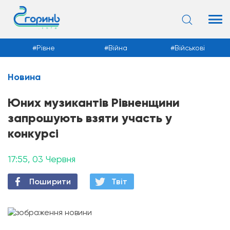
Рівне
Війна
Військові
Новина
Новини
Юних музикантів Рівненщини
запрошують взяти участь у
конкурсі
17:55, 03 Червня
Поширити
Твiт