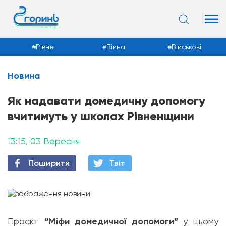
Рівне
Війна
Військові
Новина
Новини
Як надавати домедичну допомогу
вчитимуть у школах Рівненщини
13:15, 03 Вересня
Поширити
Твiт
Проєкт
“Міфи домедичної допомоги”
у цьому