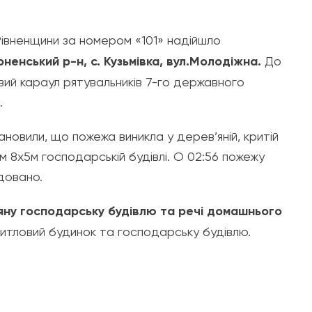
івненщини за номером «101» надійшло
ненський р-н, с. Кузьмівка, вул.Молодіжна.
До
вий караул рятувальників 7-го державного
.
новили, що пожежа виникла у дерев’яній, критій
м 8х5м господарській будівлі. О 02:56 пожежу
ідовано.
яну господарську будівлю та речі домашнього
итловий будинок та господарську будівлю.