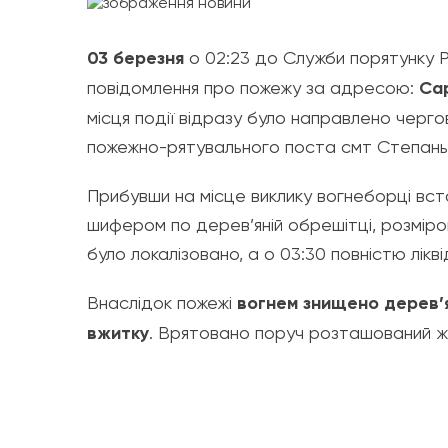
03 березня
о 02:23 до Служби порятунку Р
повідомлення про пожежу за адресою:
Сар
місця події відразу було направлено черго
пожежно-рятувального поста смт Степань
Прибувши на місце виклику вогнеборці вста
шифером по дерев’яній обрешітці, р
озміро
було локалізовано, а о 03:30 повністю лікв
Внаслідок пожежі
вогнем знищено дерев’
вжитку
. Врятовано поруч розташований ж