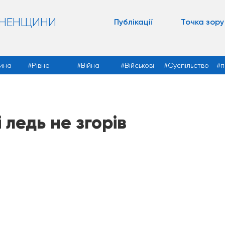
ВНЕНЩИНИ
Публікації
Точка зору
ина
Рівне
Війна
Військові
Суспільство
п
ледь не згорів