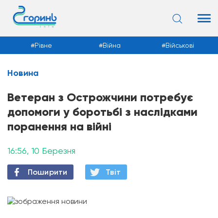
Рівне
Війна
Військові
Новина
Новини
Ветеран з Острожчини потребує
допомоги у боротьбі з наслідками
поранення на війні
16:56, 10 Березня
Поширити
Твiт