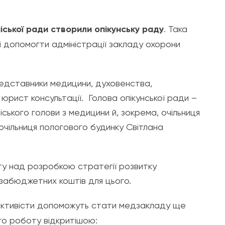
іської ради створили опікунську раду
. Така
і допомогти адміністрації закладу охорони
редставники медицини, духовенства,
а юрист консультації. Голова опікунської ради –
ського голови з медицини й, зокрема, очільниця
очільниця пологового будинку Світлана
у над розробкою стратегії розвитку
забюджетних коштів для цього.
 активісти допоможуть стати медзакладу ще
го роботу відкритішою: