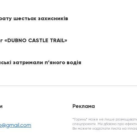
рату шестьох захисників
іг «DUBNO CASTLE TRAIL»
йські затримали п’яного водія
и
Реклама
*Горинь* може не лише розміщувати
fo@gmail.com
спецпроекти. Ми дбаємо про ефекти
Ви можете надіслати листа на inn