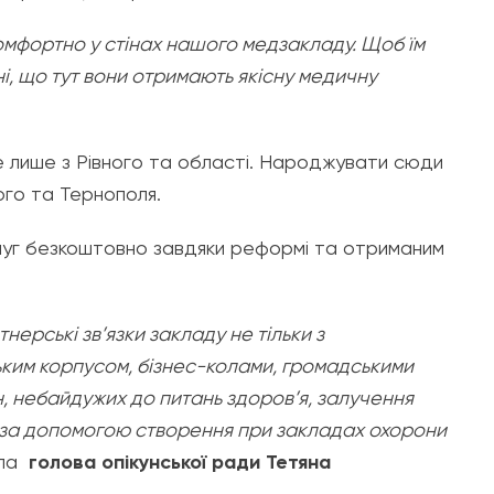
омфортно у стінах нашого медзакладу. Щоб їм
і, що тут вони отримають якісну медичну
е лише з Рівного та області. Народжувати сюди
ого та Тернополя.
слуг безкоштовно завдяки реформі та отриманим
ерські зв’язки закладу не тільки з
ьким корпусом, бізнес-колами, громадськими
, небайдужих до питань здоров’я, залучення
е за допомогою створення при закладах охорони
ала
голова опікунської ради Тетяна