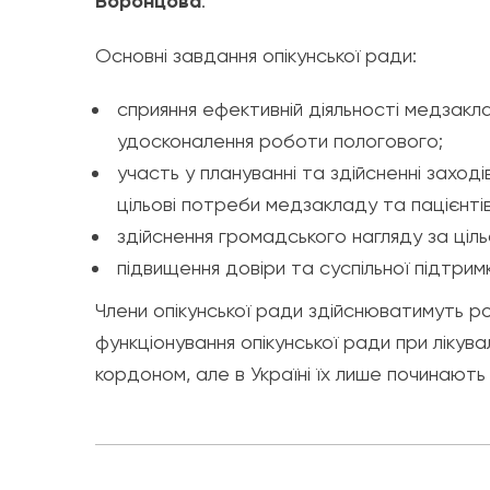
Воронцова
.
Основні завдання опікунської ради:
сприяння ефективній діяльності медзак
удосконалення роботи пологового;
участь у плануванні та здійсненні захо
цільові потреби медзакладу та пацієнтів
здійснення громадського нагляду за ціл
підвищення довіри та суспільної підтрим
Члени опікунської ради здійснюватимуть р
функціонування опікунської ради при лікув
кордоном, але в Україні їх лише починают