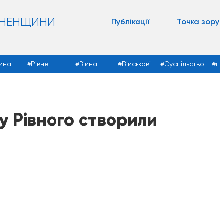
ВНЕНЩИНИ
Публікації
Точка зору
ина
Рівне
Війна
Військові
Суспільство
п
у Рівного створили