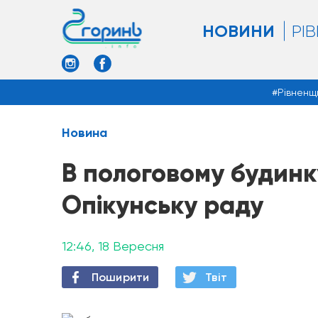
НОВИНИ
РІ
Рівненщ
Новина
В пологовому будинк
Опікунську раду
12:46, 18 Вересня
Поширити
Твiт