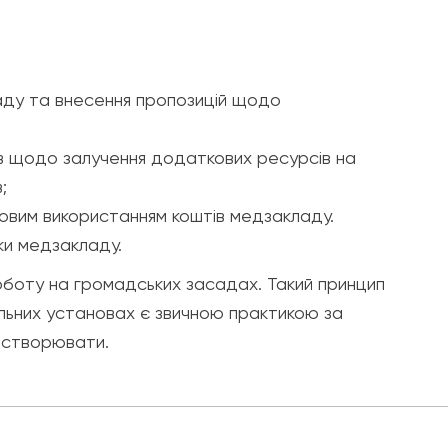
ладу та внесення пропозицій щодо
дів щодо залучення додаткових ресурсів на
;
ьовим використанням коштів медзакладу.
ки медзакладу.
оботу на громадських засадах. Такий принцип
альних установах є звичною практикою за
ь створювати.