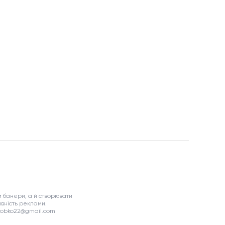
 банери, а й створювати
вність реклами.
asobko22@gmail.com