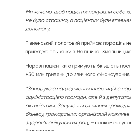
Ми хочемо, щоб пацієнти почували себе к
не було страшно, а пацієнтки були впевнен
допомогу.
Рівненський пологовий приймає породіль н
приїжджають жінки з Нетішина, Хмельницьк
Наразі пацієнтки отримують більшість по
+30 млн гривень до звичного фінансування.
“Запорукою надходження інвестицій є партн
адміністрацією громади, але й з депутатс
активістами. Залучення активних громадян
бізнесу, громадських організацій можлив
здоров’я опікунських рад, –
прокоментув