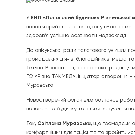
У
КНП «Пологовий будинок» Рівненської м
новація прийшла з-за кордону і має на мет
здоров’я успішно розвивати медзаклад.
До опікунської ради пологового увійшли п
громадських діячів, благодійників, медіа т
Тетяна Воронцова, волонтерка, радниця мі
ГО «Рівне ТАКМЕД», ініціатор створення – 
Муравська.
Новостворений орган вже розпочав робот
пологового будинку та шляхи залучення по
Так,
Світлана Муравська
, що громадські
комфортнішим для пацієнтів та зробить йо