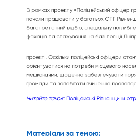
В рамках проекту «Поліцейський офіцер гро
почали працювати у багатьох ОТГ Рівненщ
багатоетапний відбір, спеціальну поглибле
фахівців та стажування на базі поліції Дні
проекті.
Оскільки поліцейські офіцери ста
орієнтуватися на потреби місцевого насел
мешканцями, щоденно забезпечувати поря
громади та запобігати вчиненню правопо
Читайте також:
Поліцейські Рівненщини отр
Матерiали за темою: