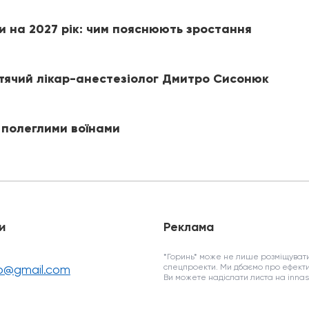
и на 2027 рік: чим пояснюють зростання
итячий лікар-анестезіолог Дмитро Сисонюк
 полеглими воїнами
и
Реклама
*Горинь* може не лише розміщувати
fo@gmail.com
спецпроекти. Ми дбаємо про ефекти
Ви можете надіслати листа на inn