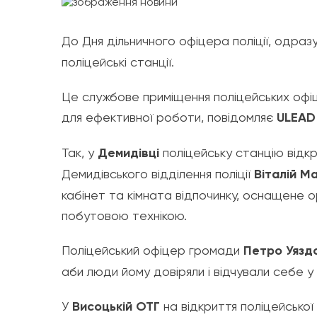
До Дня дільничного офіцера поліції, одразу
поліцейські станції.
Це службове приміщення поліцейських офіц
для ефективної роботи, повідомляє
ULEAD 
Так, у
Демидівці
поліцейську станцію відк
Демидівського відділення поліції
Віталій М
кабінет та кімната відпочинку, оснащене 
побутовою технікою.
Поліцейський офіцер громади
Петро Уязд
аби люди йому довіряли і відчували себе у 
У
Висоцькій ОТГ
на відкриття поліцейської