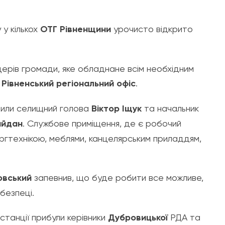
 у кількох
ОТГ Рівненщини
урочисто відкрито
ерів громади, яке обладнане всім необхідним
Рівненський регіональний офіс
.
рили селищний голова
Віктор Іщук
та начальник
айдан
. Службове приміщення, де є робочий
оргтехнікою, меблями, канцелярським приладдям,
овський
запевнив, що буде робити все можливе,
безпеці.
 станції прибули керівники
Дубровицької
РДА та