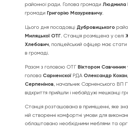
районної ради. Голова громади
Людмила 
громади
Григорію Мазуркевичу
.
Цього дня посадовці
Дубровицького
район
Миляцької ОТГ
. Станція розміщена у селі
Хлебович
, поліцейський офіцер має стат
в громаді.
Разом з головою ОТГ
Віктором Савчиним
голова
Сарненскої
РДА
Олександр Кохан
Серпенінов
, начальник Сарненського ВП Г
відкриття прийшли і небайдужі мешканці г
Станція розташована в приміщенні, яке зн
ній створенні комфортні умови для виконання
облаштовано необхідними меблями та орг