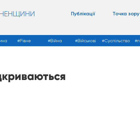
ВНЕНЩИНИ
Публікації
Точка зору
ина
Рівне
Війна
Військові
Суспільство
п
ідкриваються