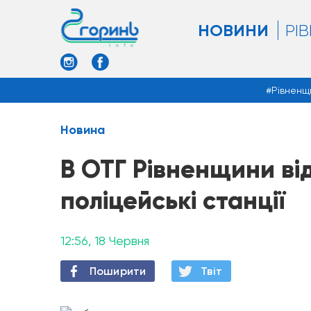
НОВИНИ
РІ
Рівненщ
Новина
В ОТГ Рівненщини в
поліцейські станції
12:56, 18 Червня
Поширити
Твiт