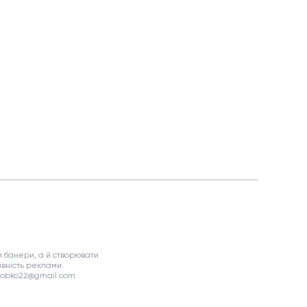
 банери, а й створювати
вність реклами.
asobko22@gmail.com