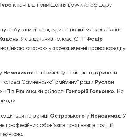
Гура
ключі від приміщення вручила офіцеру
у побували й на відкритті поліцейської станції
Жадень
. Як відзначив голова ОТГ
Федір
и надійною опорою у забезпеченні правопорядку
у
Немовичах
поліцейську станцію відкривали
, голова Сарненської районної ради
Руслан
УНП в Рівненськй області
Григорій Гольонко
. На
ромади.
аходиться по вулиці
Острозького
у
Немовичах
. У
 професійних обов’язків працівників поліції:
технікою.