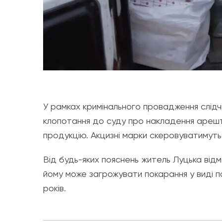
У рамках кримінального провадження слідчі 
клопотання до суду про накладення арешт
продукцію. Акцизні марки скеровуватимуть
Від будь-яких пояснень житель Луцька відм
йому може загрожувати покарання у виді п
років.