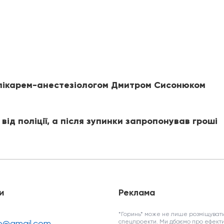
 лікарем-анестезіологом Дмитром Сисонюком
 від поліції, а після зупинки запропонував гроші
и
Реклама
*Горинь* може не лише розміщувати
fo@gmail.com
спецпроекти. Ми дбаємо про ефекти