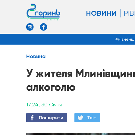
НОВИНИ
РІ
Рівненщ
Новина
У жителя Млинівщин
алкоголю
17:24, 30 Січня
Поширити
Твiт