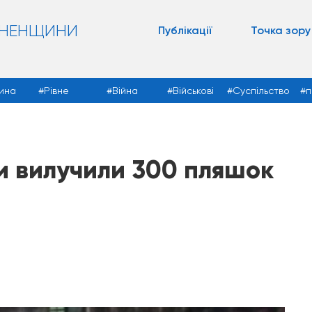
ВНЕНЩИНИ
Публікації
Точка зору
ина
Рівне
Війна
Військові
Суспільство
п
и вилучили 300 пляшок