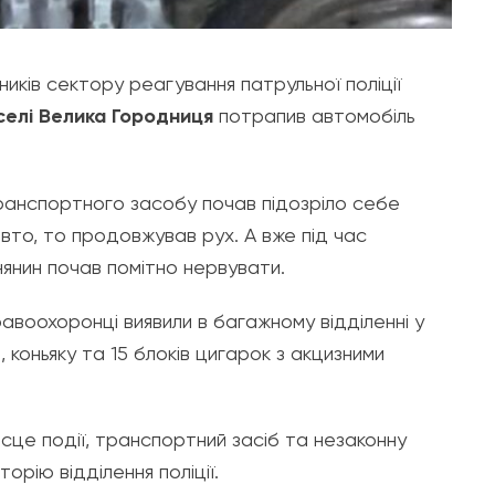
ників сектору реагування патрульної поліції
у селі Велика Городниця
потрапив автомобіль
ранспортного засобу почав підозріло себе
авто, то продовжував рух. А вже під час
инянин почав помітно нервувати.
авоохоронці виявили в багажному відділенні у
 коньяку та 15 блоків цигарок з акцизними
ісце події, транспортний засіб та незаконну
рію відділення поліції.