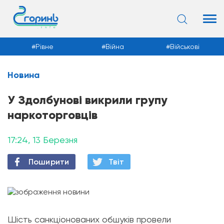
Рівне
Війна
Військові
Новина
Новини
У Здолбунові викрили групу
наркоторговців
17:24, 13 Березня
Поширити
Твiт
Шість санкціонованих обшуків провели