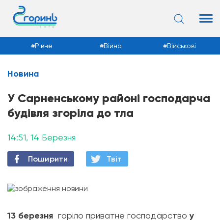
Рівне
Війна
Військові
Новина
Новини
У Сарненському районі господарча
будівля згоріла до тла
14:51, 14 Березня
Поширити
Твiт
13 березня
горіло приватне господарство
у