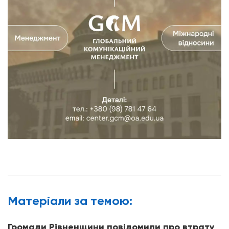
Матерiали за темою:
Громади Рівненщини повідомили про втрату