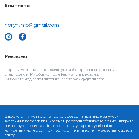
Контакти
horyn.info@gmail.com
Реклама
*Горинь* може не лише розміщувати банери, а й створювати
спецпроекти. Ми дбаємо про ефективність реклами.
Ви можете надіслати листа на innasobko22@gmail.com
Використання матеріалів порталу дозволяється лише за умови
вказання джерела: для інтернет-ресурсів обов’язкове пряме, відкрите
для пошукових систем гіперпосилання у першому абзаці на
конкретний матеріал. При публікації не в Інтернеті – вказання адреси
сайту.