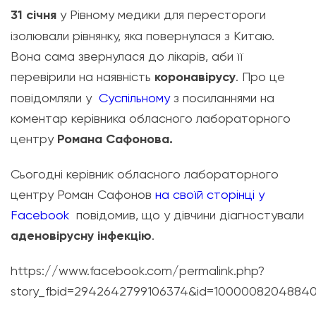
31 січня
у Рівному медики для перестороги
ізолювали рівнянку, яка повернулася з Китаю.
Вона сама звернулася до лікарів, аби її
перевірили на наявність
коронавірусу
. Про це
повідомляли у
Суспільному
з посиланнями на
коментар керівника обласного лабораторного
центру
Романа Сафонова.
Сьогодні керівник обласного лабораторного
центру Роман Сафонов
на своїй сторінці у
Facebook
повідомив, що у дівчини діагностували
аденовірусну інфекцію
.
https://www.facebook.com/permalink.php?
story_fbid=2942642799106374&id=1000008204884