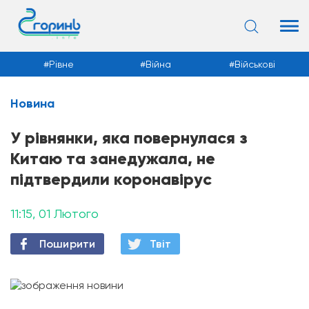
Рівне
Війна
Військові
Новина
Новини
У рівнянки, яка повернулася з
Китаю та занедужала, не
підтвердили коронавірус
11:15, 01 Лютого
Поширити
Твiт