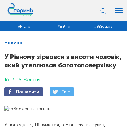
Рівне
Війна
Військові
Новина
Новини
У Рівному зірвався з висоти чоловік,
який утеплював багатоповерхівку
16:13, 19 Жовтня
Поширити
Твiт
У понеділок,
18 жовтня
, в Рівному на вулиці