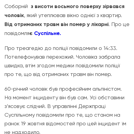
Соборній
з висоти восьмого поверху зірвався
чоловік
, який утеплював вікно однієї з квартир.
Від отриманих травм він помер у лікарні
. Про це
повідомля
є
Суспільне.
Про треагедію до поліції повідомили о 14:33.
Потелефонував перехожий. Чоловіка забрала
швидка, втім згодом медики повідомили поліції
про те, що від отриманих травм він помер.
60-річний чоловік був професійним альпіністом.
На момент інциденту він був сам. Усі обставини
з’ясовує слідчий. В управлінні Держпраці
Суспільному повідомили про те, що станом на
ранок 19 жовтня відомостей про цей інцидент їм
не надходило.