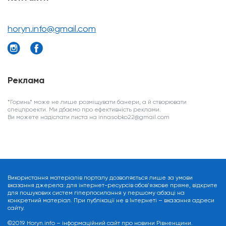
horyn.info@gmail.com
Реклама
*Горинь* може не лише розміщувати банери, а й створювати
спецпроекти. Ми дбаємо про ефективність реклами.
Ви можете надіслати листа на innasobko22@gmail.com
Використання матеріалів порталу дозволяється лише за умови
вказання джерела: для інтернет-ресурсів обов’язкове пряме, відкрите
для пошукових систем гіперпосилання у першому абзаці на
конкретний матеріал. При публікації не в Інтернеті – вказання адреси
сайту.
©2019. Horyn.info – інформаційний сайт про новини Рівненщини.