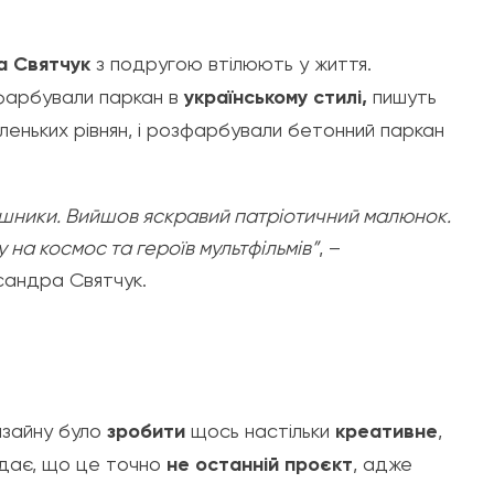
а Святчук
з подругою втілюють у життя.
арбували паркан в
українському стилі,
пишуть
аленьких рівнян, і розфарбували бетонний паркан
няшники. Вийшов яскравий патріотичний малюнок.
 на космос та героїв мультфільмів”
, –
сандра Святчук.
зайну було
зробити
щось настільки
креативне
,
одає, що це точно
не останній проєкт
, адже