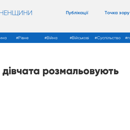
ВНЕНЩИНИ
Публікації
Точка зору
ина
Рівне
Війна
Військові
Суспільство
п
і дівчата розмальовують