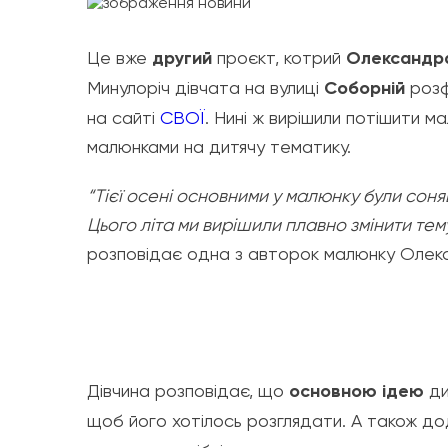
Це вже
другий
проєкт, котрий
Олександр
Минулоріч дівчата на вулиці
Соборній
розф
на сайті
СВОЇ
. Нині ж вирішили потішити м
малюнками на дитячу тематику.
“Тієї осені основними у малюнку були со
Цього літа ми вирішили плавно змінити тему
розповідає одна з авторок малюнку Олек
Дівчина розповідає, що
основною ідею
ди
щоб його хотілось розглядати. А також д