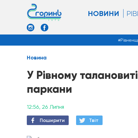
НОВИНИ
РІ
Рівненщ
Новина
У Рівному талановит
паркани
12:56, 26 Липня
Поширити
Твiт