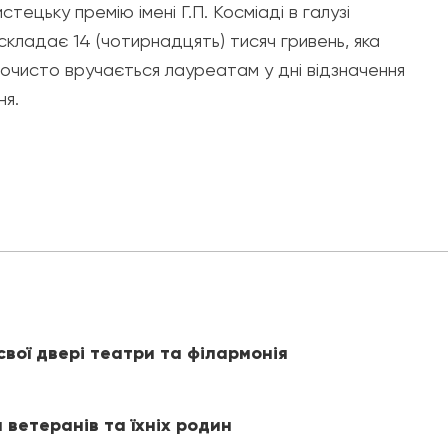
тецьку премію імені Г.П. Косміаді в галузі
кладає 14 (чотирнадцять) тисяч гривень, яка
очисто вручається лауреатам у дні відзначення
ня.
свої двері театри та філармонія
 ветеранів та їхніх родин