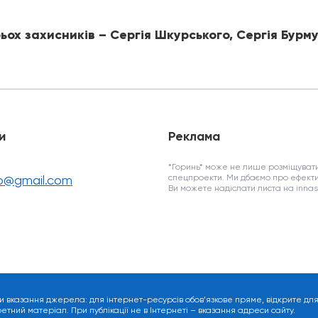
ох захисників – Сергія Шкурського, Сергія Бурм
и
Реклама
*Горинь* може не лише розміщувати
fo@gmail.com
спецпроекти. Ми дбаємо про ефекти
Ви можете надіслати листа на inn
и вказання джерела: для інтернет-ресурсів обов’язкове пряме, відкрите дл
ний матеріал. При публікації не в Інтернеті – вказання адреси сайту.