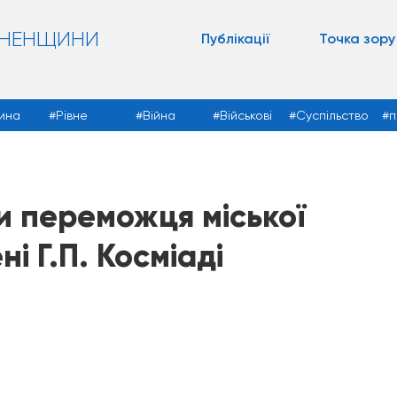
ВНЕНЩИНИ
Публікації
Точка зору
ина
Рівне
Війна
Військові
Суспільство
п
и переможця міської
ні Г.П. Косміаді