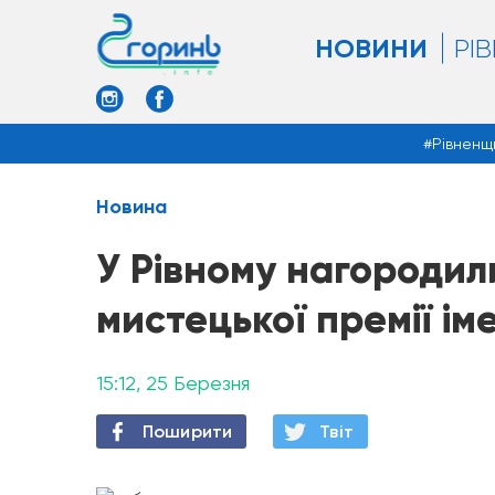
НОВИНИ
РІ
Рівненщ
Новина
У Рівному нагородил
мистецької премії іме
15:12, 25 Березня
Поширити
Твiт