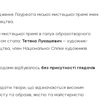
одження Лауреата міської мистецької премії імені
тецтва.
ї мистецької премії в галузі образотворчого
том стала:
Тетяна Лукашевич
– художник-
ва, член Національної Спілки художників
аходами відбувалось
без присутності глядачів
идатні твори, що відзначаються високим
істу та образів, якістю та майстерністю