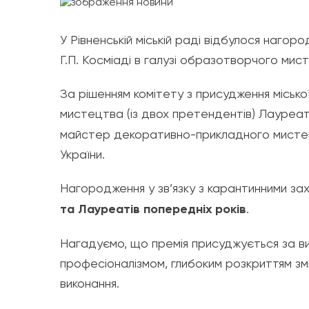
У Рівненській міській раді відбулося нагор
Г.П. Косміаді в галузі образотворчого мис
За рішенням комітету з присудження місько
мистецтва (із двох претендентів) Лауреа
майстер декоративно-прикладного мистецт
України.
Нагородження у зв’язку з карантинними з
та Лау
реатів попередніх років
.
Нагадуємо, що премія присуджується за в
професіоналізмом, глибоким розкриттям зм
виконання.