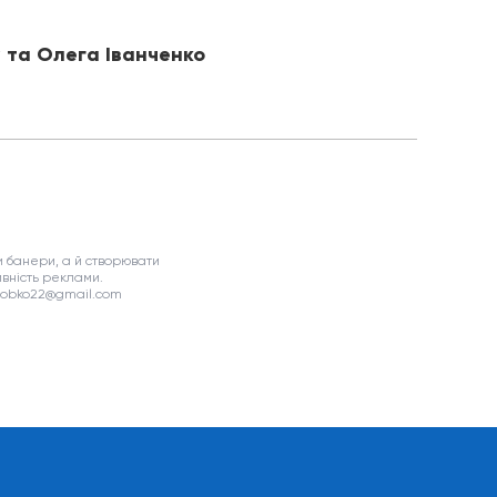
у та Олега Іванченко
 банери, а й створювати
вність реклами.
asobko22@gmail.com
я