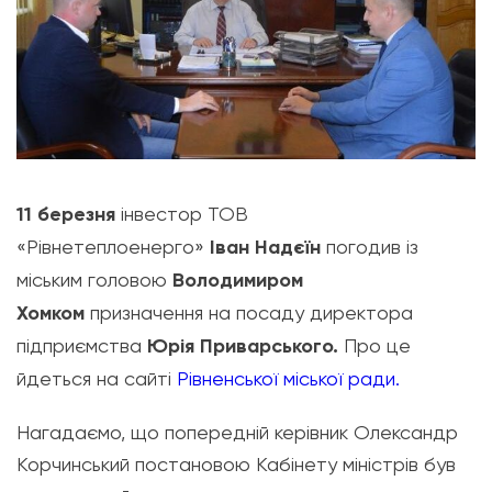
11 березня
інвестор ТОВ
«Рівнетеплоенерго»
Іван Надєїн
погодив із
міським головою
Володимиром
Хомком
призначення на посаду директора
підприємства
Юрія Приварського.
Про це
йдеться на сайті
Рівненської міської ради.
Нагадаємо, що попередній керівник Олександр
Корчинський постановою Кабінету міністрів був