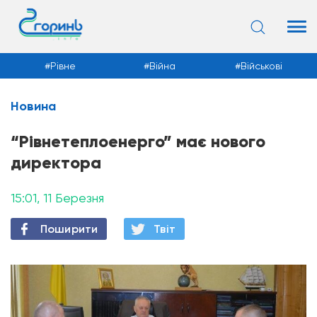
Рівне
Війна
Військові
Новина
Новини
“Рівнетеплоенерго” має нового
директора
15:01, 11 Березня
Поширити
Твiт