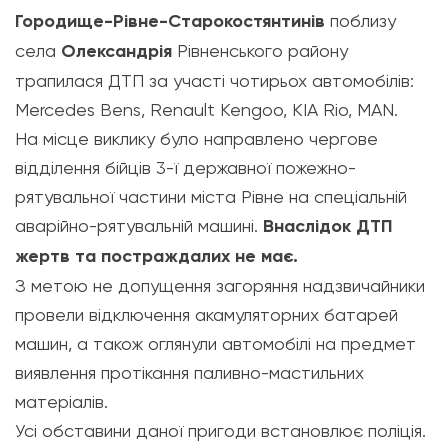
Городище-Рівне-Старокостянтинів
поблизу
села
Олександрія
Рівненського району
трапилася ДТП за участі чотирьох автомобілів:
Mercedes Bens, Renault Kengoo, KIA Rio, MAN.
На місце виклику було направлено чергове
відділення бійців 3-ї державної пожежно-
рятувальної частини міста
Рівне на спеціальній
аварійно-рятувальній машині.
Внаслідок ДТП
жертв та постраждалих не має.
З метою не допущення загоряння надзвичайники
провели відключення акамуляторних батарей
машин, а також оглянули автомобілі на предмет
виявлення протікання паливно-мастильних
матеріалів.
Усі обставини даної пригоди встановлює поліція.