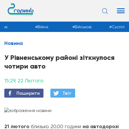
Війна
Військові
Суспільство
Новина
Новини
У Рівненському районі зіткнулося
чотири авто
15:29, 22 Лютого
Поширити
Твiт
21 лютого
близько 20.00 години
на автодорозі