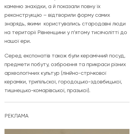
каменю знахідки, а й показали повну їх
реконструкцію – відтворили форму самих
знарядь, якими користувались стародавні люди
на території Рівненщини у п’ятому тисячолітті до
нашої ери.
Серед експонатів також були керамічний посуд,
предмети побуту, озброєння та прикраси різних
археологічних культур (лінійно-стрічкової
кераміки, трипільскої, городоцько-здовбицької,
тишнецько-комарівської, празької).
РЕКЛАМА