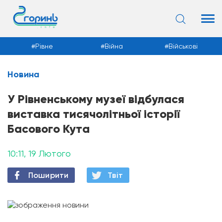
Рівне
Війна
Військові
Новина
Новини
У Рівненському музеї відбулася
виставка тисячолітньої історії
Басового Кута
10:11, 19 Лютого
Поширити
Твiт