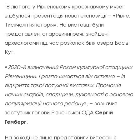
18 лютого у Рівненському краєзнавчому музеї
відбулася презентація нової експозиції – «Рівне.
Тисячолітня історія». На виставці були
представлені старовинні речі, знайдені
археологами під час розкопок біля озера Басів
Кут.
«
2020-й визначений Роком культурної спадщини
Рівненщини. І розпочинається він активно – із
відкриття такої потужної виставки. Промоція
наших скарбів, спадщини, духовності є основою
популяризації нашого регіону
», – зазначив
заступник голови Рівненської ОДА
Сергій
Гемберг
.
На заході не лише представили витесані з