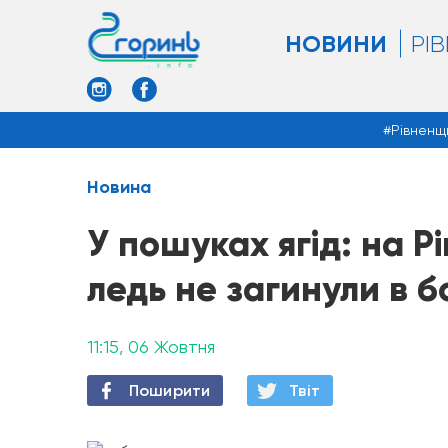
НОВИНИ
РІ
Рівненщ
Новина
У пошуках ягід: на Р
ледь не загинули в б
11:15, 06 Жовтня
Поширити
Твiт