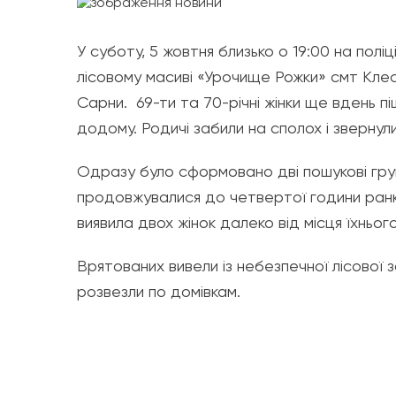
У суботу, 5 жовтня близько о 19:00 на полі
лісовому масиві «Урочище Рожки» смт Кле
Сарни. 69-ти та 70-річні жінки ще вдень п
додому. Родичі забили на сполох і звернул
Одразу було сформовано дві пошукові груп
продовжувалися до четвертої години ранку
виявила двох жінок далеко від місця їхньог
Врятованих вивели із небезпечної лісової з
розвезли по домівкам.