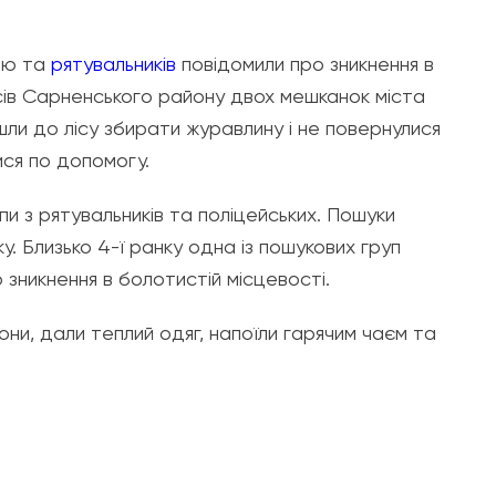
цію та
рятувальників
повідомили про зникнення в
сів Сарненського району двох мешканок міста
ішли до лісу збирати журавлину і не повернулися
ися по допомогу.
и з рятувальників та поліцейських. Пошуки
. Близько 4-ї ранку одна із пошукових груп
о зникнення в болотистій місцевості.
они, дали теплий одяг, напоїли гарячим чаєм та