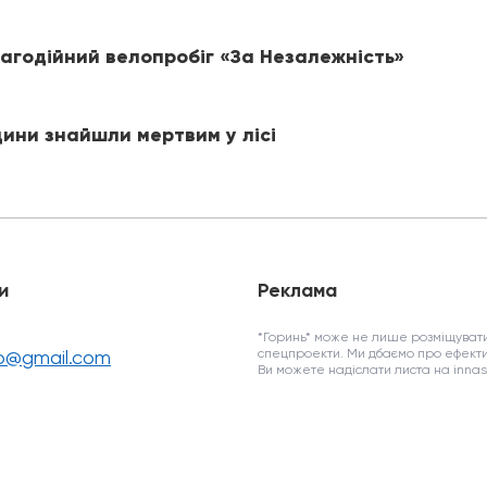
лагодійний велопробіг «За Незалежність»
щини знайшли мертвим у лісі
и
Реклама
*Горинь* може не лише розміщувати
fo@gmail.com
спецпроекти. Ми дбаємо про ефекти
Ви можете надіслати листа на inn