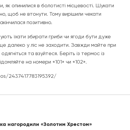
ли, як опинилися в болотисті місцевості. Шукати
, щоб не втонути. Тому вирішили чекати
акінчилася позитивно.
нують їхати збирати гриби чи ягоди бути дуже
ще далеко у ліс не заходити. Завжди майте при
дягніться та взуйтеся. Беріть із термос із
домляйте на номери «101» чи «102».
deos/2437417783195392/
ика нагородили «Золотим Хрестом»