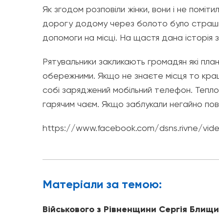
Як згодом розповіли жінки, вони і не поміти
дорогу додому через болото було страшно
допомоги на місці. На щастя дана історія з
Рятувальники закликають громадян які пла
обережними. Якщо не знаєте місця то кра
собі заряджений мобільний телефон. Тепло о
гарячим чаєм. Якщо заблукали негайно пові
https://www.facebook.com/dsns.rivne/vi
Матерiали за темою:
Військового з Рівненщини Сергія Блищ