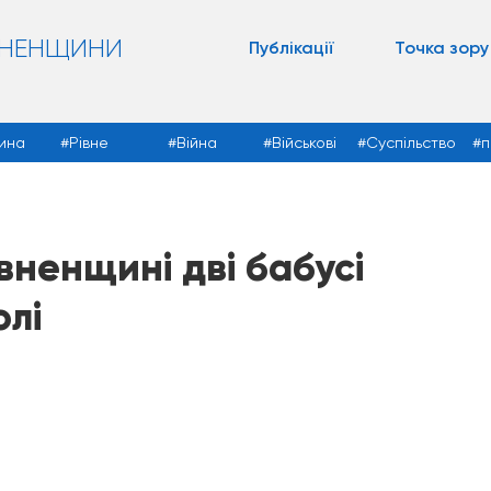
ВНЕНЩИНИ
Публікації
Точка зору
ина
Рівне
Війна
Військові
Суспільство
п
івненщині дві бабусі
олі