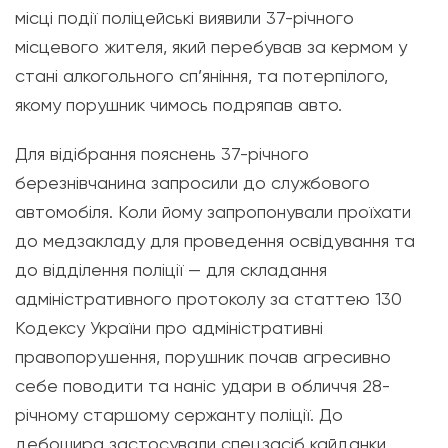
місці події поліцейські виявили 37-річного
місцевого жителя, який перебував за кермом у
стані алкогольного сп’яніння, та потерпілого,
якому порушник чимось подряпав авто.
Для відібрання пояснень 37-річного
березнівчанина запросили до службового
автомобіля. Коли йому запропонували проїхати
до медзакладу для проведення освідування та
до відділення поліції — для складання
адміністративного протоколу за статтею 130
Кодексу України про адміністративні
правопорушення, порушник почав агресивно
себе поводити та наніс удари в обличчя 28-
річному старшому сержанту поліції. До
дебошира застосували спецзасіб кайданки.