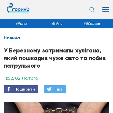
Рівне
Війна
Військові
Новина
Новини
У Березному затримали хулігана,
який пошкодив чуже авто та побив
патрульного
11:52, 02 Лютого
Поширити
Твiт