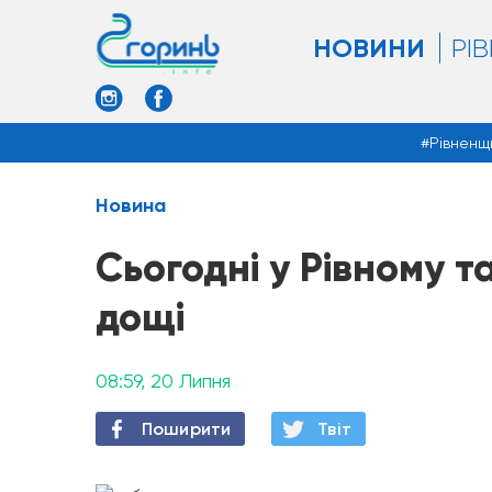
НОВИНИ
РІ
Рівненщ
Новина
Сьогодні у Рівному т
дощі
08:59, 20 Липня
Поширити
Твiт