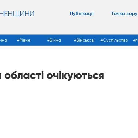
ВНЕНЩИНИ
Публікації
Точка зору
ина
Рівне
Війна
Військові
Суспільство
п
а області очікуються