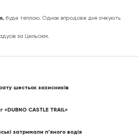
я,
буде теплою. Однак впродовж дня очікують
.
адусів за Цельсієм.
рату шестьох захисників
іг «DUBNO CASTLE TRAIL»
йські затримали п’яного водія