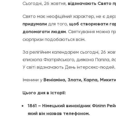
Сьогодні, 26 жовтня,
відзначають Свято п
Свято має неофіційний характер, не є дер
придумали
для того,
щоб
створювати гар
допомагати людям
. Святкування можна п
сюрпризи подобаються всім.
За релігійним календарем сьогодні, 26 жов
єпископа Фіатірійського, диякона Папіла,
У світі відзначають День інтерсекс-людей.
Іменини у
Веніаміна, Злати, Карпа, Микит
Цього дня в історії:
1861 – Німецький винахідник Філіпп Ре
який він назвав телефоном.