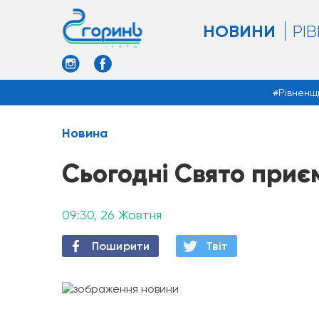
НОВИНИ
РІ
Рівненщ
Новина
Сьогодні Свято приє
09:30, 26 Жовтня
Поширити
Твiт