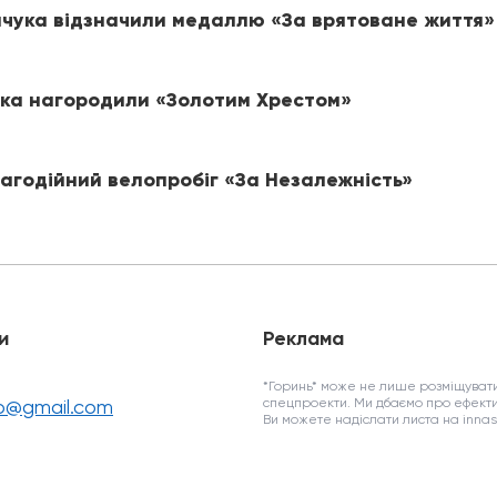
епчука відзначили медаллю «За врятоване життя»
ика нагородили «Золотим Хрестом»
лагодійний велопробіг «За Незалежність»
и
Реклама
*Горинь* може не лише розміщувати
fo@gmail.com
спецпроекти. Ми дбаємо про ефекти
Ви можете надіслати листа на inn