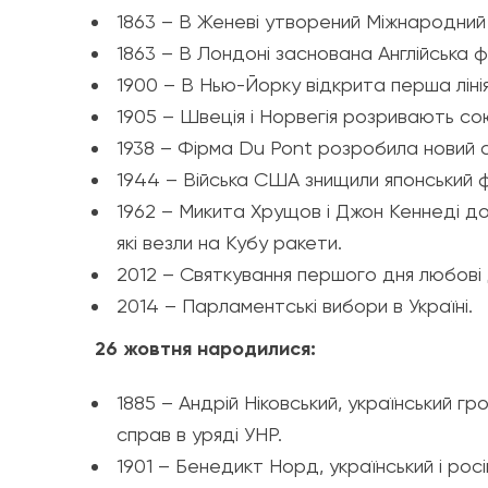
1863 – В Женеві утворений Міжнародний
1863 – В Лондоні заснована Англійська ф
1900 – В Нью-Йорку відкрита перша ліні
1905 – Швеція і Норвегія розривають со
1938 – Фірма Du Pont розробила новий 
1944 – Війська США знищили японський фл
1962 – Микита Хрущов і Джон Кеннеді д
які везли на Кубу ракети.
2012 – Святкування першого дня любові
2014 – Парламентські вибори в Україні.
26 жовтня народилися:
1885 – Андрій Ніковський, український гр
справ в уряді УНР.
1901 – Бенедикт Норд, український і рос