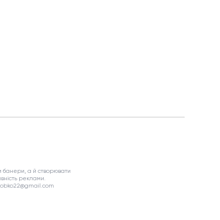
 банери, а й створювати
вність реклами.
asobko22@gmail.com