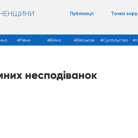
ВНЕНЩИНИ
Публікації
Точка зору
ина
Рівне
Війна
Військові
Суспільство
п
мних несподіванок