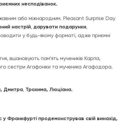
риємних несподіванок.
жавним або міжнародним. Pleasant Surprise Day
ний настрій
,
дарувати подарунки
,
роводити у будь-якому форматі, адже приємні
тня, вшановують пам’ять мучеників Карпа,
 його сестри Агафоніки та мученика Агафодора.
и, Дмитра
,
Трохима, Люціана.
йс у Франкфурті продемонстрував свій винахід,