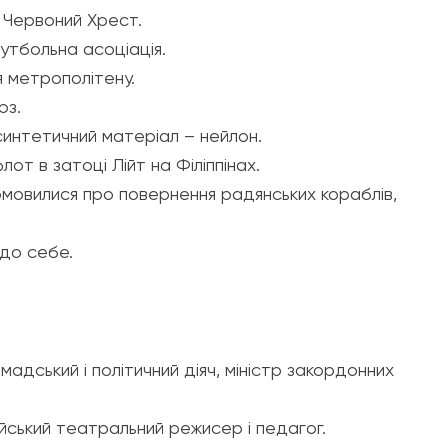
 Червоний Хрест.
утбольна асоціація.
я метрополітену.
юз.
синтетичний матеріал – нейлон.
от в затоці Лійт на Філіппінах.
омовилися про повернення радянських кораблів,
 до себе.
омадський і політичний діяч, міністр закордонних
ійський театральний режисер і педагог.