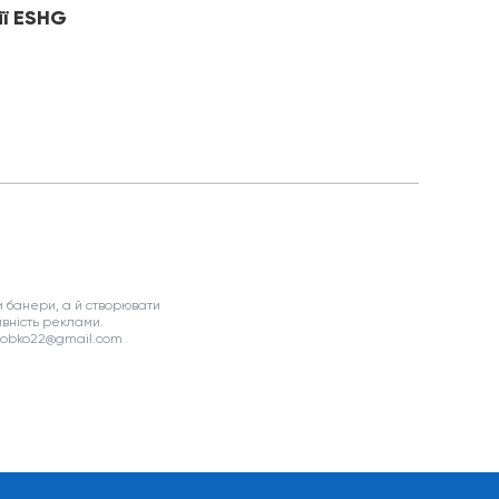
ії ESHG
 банери, а й створювати
вність реклами.
asobko22@gmail.com