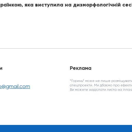
раїнкою, яка виступила на дизморфологічній сес
и
Реклама
*Горинь* може не лише розміщувати
fo@gmail.com
спецпроекти. Ми дбаємо про ефекти
Ви можете надіслати листа на inn