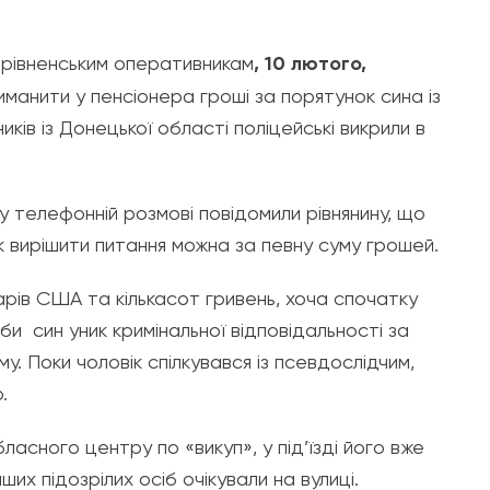
рівненським оперативникам
, 10 лютого,
манити у пенсіонера гроші за порятунок сина із
иків із Донецької області поліцейські викрили в
 телефонній розмові повідомили рівнянину, що
ак вирішити питання можна за певну суму грошей.
арів США та кількасот гривень, хоча спочатку
би син уник кримінальної відповідальності за
у. Поки чоловік спілкувався із псевдослідчим,
.
ласного центру по «викуп», у під’їзді його вже
ших підозрілих осіб очікували на вулиці.