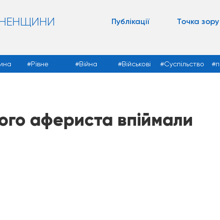
ВНЕНЩИНИ
Публікації
Точка зору
ина
Рівне
Війна
Військові
Суспільство
п
ого афериста впіймали