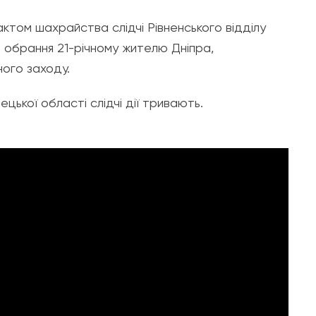
ктом шахрайства слідчі Рівненського відділу
о обрання 21-річному жителю Дніпра,
ного заходу.
цької області слідчі дії тривають.