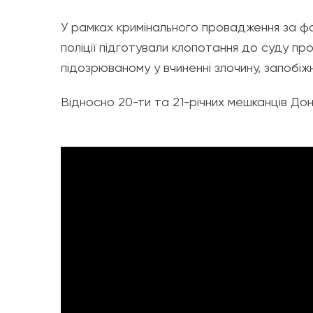
У рамках кримінального провадження за фа
поліції підготували клопотання до суду пр
підозрюваному у вчиненні злочину, запобіж
Відносно 20-ти та 21-річних мешканців Доне