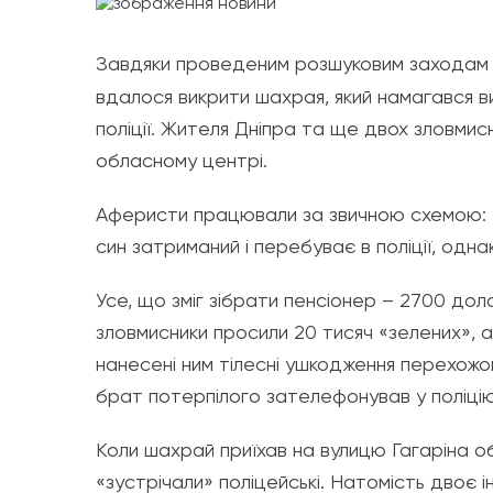
Завдяки проведеним розшуковим заходам 
вдалося викрити шахрая, який намагався ви
поліції. Жителя Дніпра та ще двох зловмисн
обласному центрі.
Аферисти працювали за звичною схемою: у
син затриманий і перебуває в поліції, одн
Усе, що зміг зібрати пенсіонер – 2700 дол
зловмисники просили 20 тисяч «зелених», а
нанесені ним тілесні ушкодження перехожом
брат потерпілого зателефонував у поліцію
Коли шахрай приїхав на вулицю Гагаріна об
«зустрічали» поліцейські. Натомість двоє ін