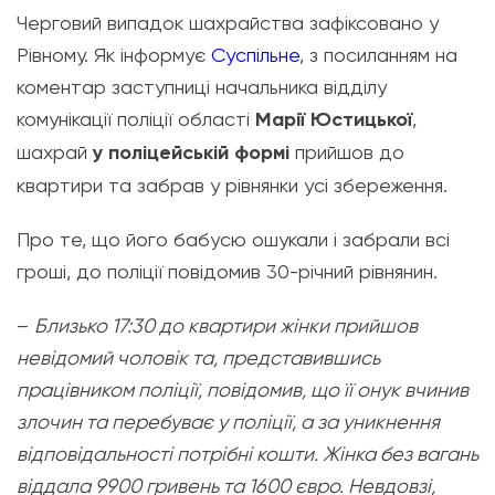
Черговий випадок шахрайства зафіксовано у
Рівному. Як інформує
Суспільне
, з посиланням на
коментар заступниці начальника відділу
комунікації поліції області
Марії Юстицької
,
шахрай
у поліцейській формі
прийшов до
квартири та забрав у рівнянки усі збереження.
Про те, що його бабусю ошукали і забрали всі
гроші, до поліції повідомив 30-річний рівнянин.
–
Близько 17:30 до квартири жінки прийшов
невідомий чоловік та, представившись
працівником поліції, повідомив, що її онук вчинив
злочин та перебуває у поліції, а за уникнення
відповідальності потрібні кошти. Жінка без вагань
віддала 9900 гривень та 1600 євро. Невдовзі,