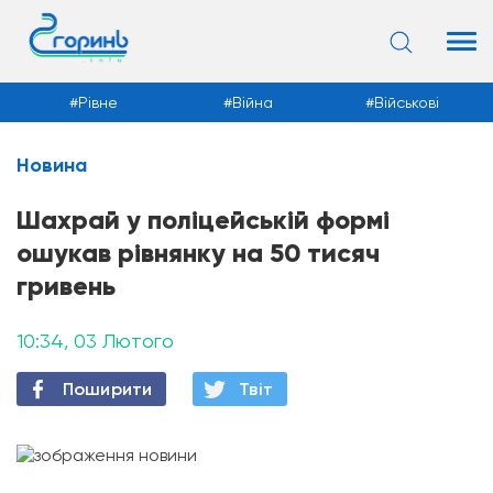
Рівне
Війна
Військові
Новина
Новини
Шахрай у поліцейській формі
ошукав рівнянку на 50 тисяч
гривень
10:34, 03 Лютого
Поширити
Твiт