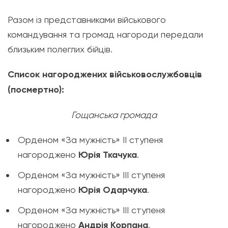
Разом із представниками військового
командування та громад нагороди передали
близьким полеглих бійців.
Список нагороджених військовослужбовців
(посмертно):
Гощанська громада
Орденом «За мужність» ІІ ступеня
нагороджено
Юрія Ткачука
.
Орденом «За мужність» ІІІ ступеня
нагороджено
Юрія Одарчука
.
Орденом «За мужність» ІІІ ступеня
нагороджено
Андрія Корпана
.