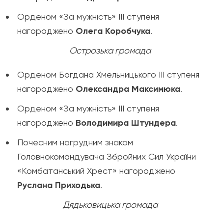
Орденом «За мужність» ІІІ ступеня
нагороджено
Олега Коробчука
.
Острозька громада
Орденом Богдана Хмельницького ІІІ ступеня
нагороджено
Олександра Максимюка
.
Орденом «За мужність» ІІІ ступеня
нагороджено
Володимира Штундера
.
Почесним нагрудним знаком
Головнокомандувача Збройних Сил України
«Комбатанський Хрест» нагороджено
Руслана Приходька
.
Дядьковицька громада