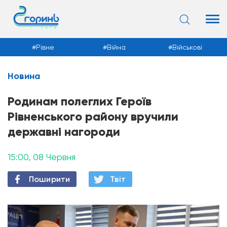
Рівне
Війна
Військові
Новина
Новини
Родинам полеглих Героїв
Рівненського району вручили
державні нагороди
15:00, 08 Червня
Поширити
Твiт