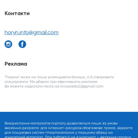
Контакти
horyn.info@gmail.com
Реклама
*Горинь* може не лише розміщувати банери, а й створювати
спецпроекти. Ми дбаємо про ефективність реклами.
Ви можете надіслати листа на innasobko22@gmail.com
Використання матеріалів порталу дозволяється лише за умови
вказання джерела: для інтернет-ресурсів обов’язкове пряме, відкрите
для пошукових систем гіперпосилання у першому абзаці на
конкретний матеріал. При публікації не в Інтернеті – вказання адреси