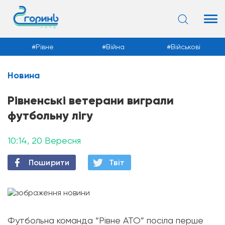
Рівне
Війна
Військові
Новина
Новини
Рівненські ветерани виграли
футбольну лігу
10:14, 20 Вересня
Поширити
Твiт
Футбольна команда “Рівне АТО” посіла перше