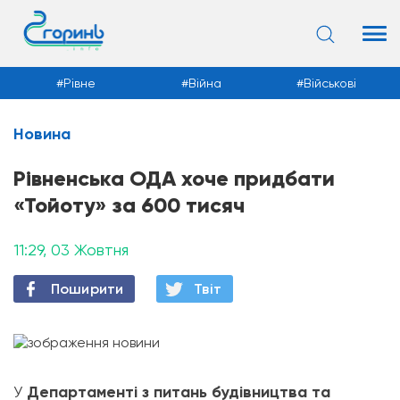
Рівне
Війна
Військові
Новина
Новини
Рівненська ОДА хоче придбати
«Тойоту» за 600 тисяч
11:29, 03 Жовтня
Поширити
Твiт
У
Департаменті з питань будівництва та