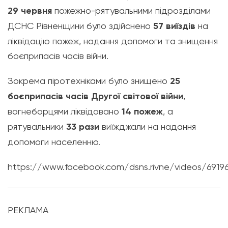
29 червня
пожежно-рятувальними підрозділами
ДСНС Рівненщини було здійснено
57 виїздів
на
ліквідацію пожеж, надання допомоги та знищення
боєприпасів часів війни.
Зокрема піротехніками було знищено
25
боєприпасів часів Другої світової війни
,
вогнеборцями ліквідовано
14 пожеж
, а
рятувальники
33 рази
виїжджали на надання
допомоги населенню.
https://www.facebook.com/dsns.rivne/videos/691
РЕКЛАМА