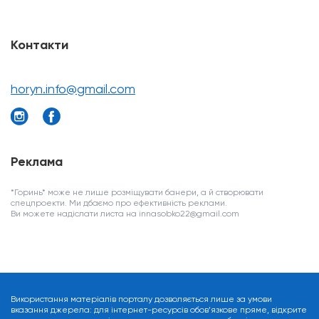
Контакти
horyn.info@gmail.com
Реклама
*Горинь* може не лише розміщувати банери, а й створювати
спецпроекти. Ми дбаємо про ефективність реклами.
Ви можете надіслати листа на innasobko22@gmail.com
Використання матеріалів порталу дозволяється лише за умови
вказання джерела: для інтернет-ресурсів обов’язкове пряме, відкрите