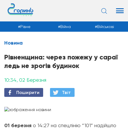
Рівне
Війна
Військові
Новина
Новини
Рівненщина: через пожежу у сараї
ледь не зрогів будинок
10:34, 02 Березня
Поширити
Твiт
01 березня
о 14:27 на спецлінію “101” надійшло