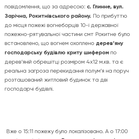
повідомлення, що за адресою:
с. Глинне, вул.
Зарічна, Рокитнівського району.
По прибуттю
до місця пожежі вогнеборців 10-ї державної
пожежно-рятувальної частини смт Рокитне було
встановлено, що вогнем охоплено
дерев’яну
господарську будівлю криту шифером
по
дерев’яній обрешітці розміром 4х12 м.кв. та є
реальна загроза перекидан
ня полум’я на поруч
розташований житловий будинок та дві
господарчі будівлі.
Вже о 15:11 пожежу було локалізовано. А о 17:00