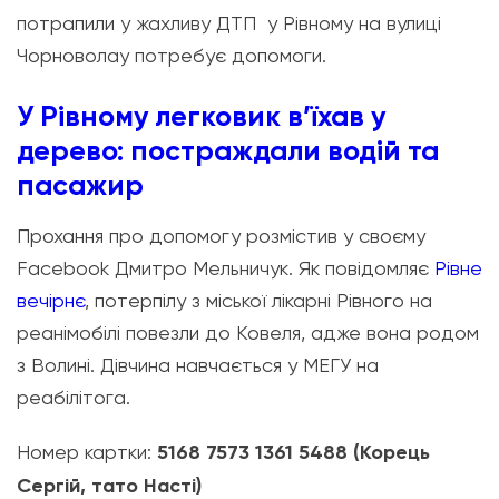
потрапили у жахливу ДТП у Рівному на вулиці
Чорноволау потребує допомоги.
У Рівному легковик в’їхав у
дерево: постраждали водій та
пасажир
Прохання про допомогу розмістив у своєму
Facebook Дмитро Мельничук. Як повідомляє
Рівне
вечірнє
, потерпілу з міської лікарні Рівного на
реанімобілі повезли до Ковеля, адже вона родом
з Волині. Дівчина навчається у МЕГУ на
реабілітога.
Номер картки:
5168 7573 1361 5488 (Корець
Сергій, тато Насті)