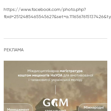
https://www.facebook.com/photo.php?
fbid=2512485465545627&set=a.1116567615137426&t
РЕКЛАМА