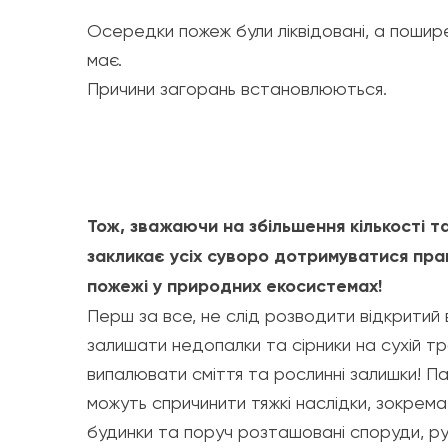
Осередки пожеж були ліквідовані, а поши
має.
Причини загорань встановлюються.
Тож, зважаючи на збільшення кількості 
закликає усіх суворо дотримуватися пра
пожежі у природних екосистемах!
Перш за все, не слід розводити відкритий в
залишати недопалки та сірники на сухій т
випалювати сміття та рослинні залишки! П
можуть спричинити тяжкі наслідки, зокрем
будинки та поруч розташовані споруди, р