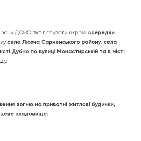
ізону ДСНС ліквідовували окремі о
середки
изу
села Люхча Сарненського району, села
сті Дубно по вулиці Монастирській та в місті
ду.
ження вогню на приватн
і житлові будинки,
ісцеве кладовище.