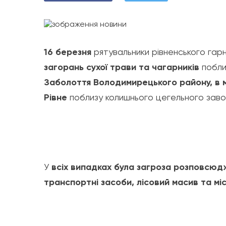
16 березня
рятувальники рівненського гарн
загорань сухої трави та чагарників
побл
Заболоття Володимирецького району, в мі
Рівне
поблизу колишнього цегельного заво
У
всіх випадках була загроза розповсюд
транспортні засоби, лісовий масив та м