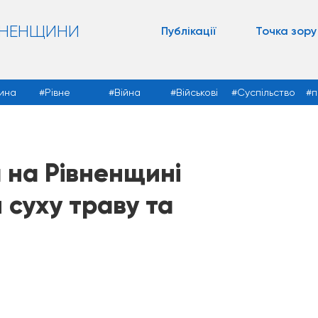
ВНЕНЩИНИ
Публікації
Точка зору
ина
Рівне
Війна
Військові
Суспільство
п
 на Рівненщині
суху траву та