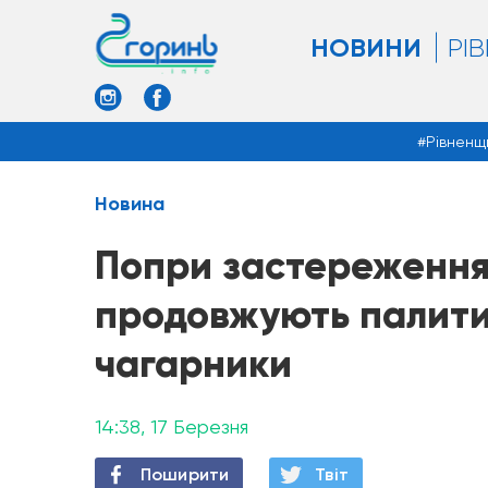
НОВИНИ
РІ
Рівненщ
Новина
Попри застереження
продовжують палити 
чагарники
14:38, 17 Березня
Поширити
Твiт