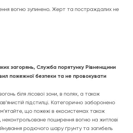
рення вогню зупинено. Жерт та постраждалих не
таких загорянь, Служба порятунку Рівненщини
вил пожежної безпеки та не провокувати
огонь біля лісової зони, в полях, а також
рав’янистій підстилці. Категорично заборонено
ам’ятайте, що пожежі в екосистемах також
а, неконтрольоване поширення вогню на житлові
уйнування родючого шару ґрунту та загибель