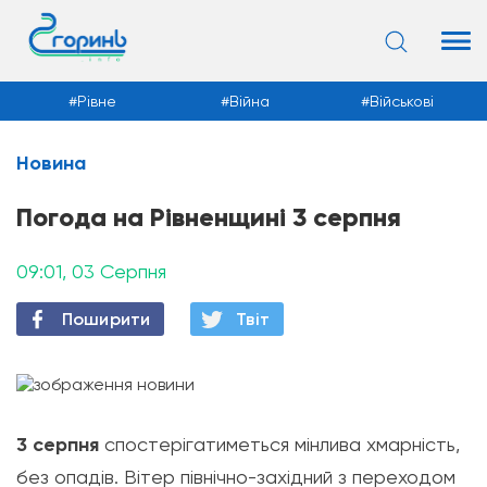
Рівне
Війна
Військові
Новина
Новини
Погода на Рівненщині 3 серпня
09:01, 03 Серпня
Поширити
Твiт
3 серпня
спостерігатиметься мінлива хмарніс
ть,
без опадів. Вітер північно-західний з переходом