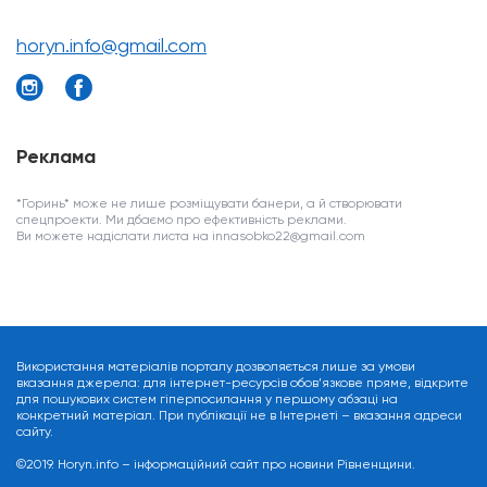
horyn.info@gmail.com
Реклама
*Горинь* може не лише розміщувати банери, а й створювати
спецпроекти. Ми дбаємо про ефективність реклами.
Ви можете надіслати листа на innasobko22@gmail.com
Використання матеріалів порталу дозволяється лише за умови
вказання джерела: для інтернет-ресурсів обов’язкове пряме, відкрите
для пошукових систем гіперпосилання у першому абзаці на
конкретний матеріал. При публікації не в Інтернеті – вказання адреси
сайту.
©2019. Horyn.info – інформаційний сайт про новини Рівненщини.