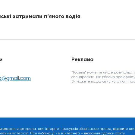
йські затримали п’яного водія
и
Реклама
*Горинь* може не лише розміщувати
fo@gmail.com
спецпроекти. Ми дбаємо про ефекти
Ви можете надіслати листа на inn
и вказання джерела: для інтернет-ресурсів обов’язкове пряме, відкрите дл
ний матеріал. При публікації не в Інтернеті – вказання адреси сайту.