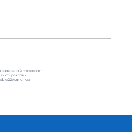
 банери, а й створювати
вність реклами.
asobko22@gmail.com
я