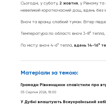
Сьогодні, у суботу,
2 жовтня
, у Рівному та
невеликий короткочасний дощ, вдень без і
Вночі та вранці слабкий туман. Вітер півде
Температура по області: вночі 3-8° тепла
По місту: вночі 4-6° тепла,
вдень 14-16° т
Матерiали за темою:
Громади Рівненщини сповістили про вт
05 Серпня 2026, 18:00
У Дубні влаштують Всеукраїнський заб