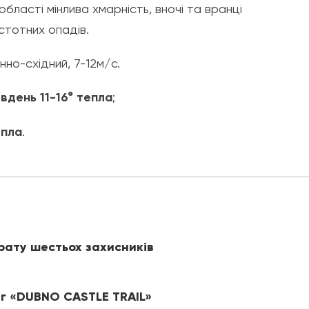
 області мінлива хмарність, вночі та вранці
стотних опадів.
нно-східний, 7-12м/с.
,
вдень 11-16° тепла
;
епла
.
рату шестьох захисників
іг «DUBNO CASTLE TRAIL»