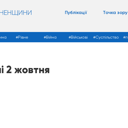
ВНЕНЩИНИ
Публікації
Точка зору
ина
Рівне
Війна
Військові
Суспільство
п
і 2 жовтня