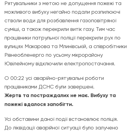
Рятувальники з метою не допущення пожежі та
можливого вибуху негайно подали розпилюючі
стволи води для розбавлення газоповітряної
суміші, а також перекрили витік газу. Тим час
працівники патрульної поліції перекрили рух по
вулицях Макарова та Млинівській, а співробітники
Рівнеобленерго по усьому мікрорайону
Ювілейному відключили електропостачання.
О 00:22 усі аварійно-рятувальні роботи
працівниками ДСНС були завершені.
Жертв та постраждалих не має. Вибуху та
пожежі вдалося запобігти.
Усі обставини даної події встановлює поліція.
До ліквідації аварійної ситуації було залучено