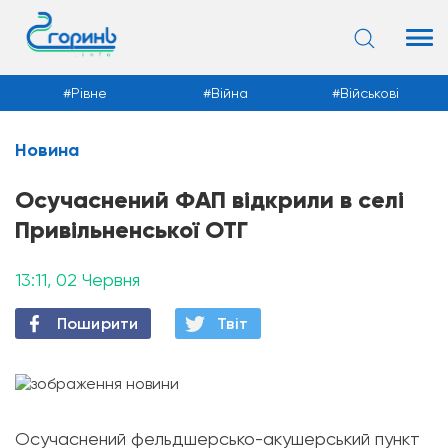
Рівне
Війна
Військові
Новина
Новини
Осучаснений ФАП відкрили в селі
Привільненської ОТГ
13:11, 02 Червня
Поширити
Твiт
Осучаснений фельдшерсько-акушерський пункт