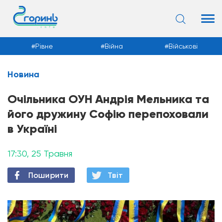
Рівне
Війна
Військові
Новина
Новини
Очільника ОУН Андрія Мельника та
його дружину Софію перепоховали
в Україні
17:30, 25 Травня
Поширити
Твiт