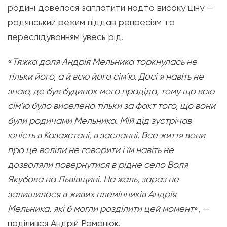
родині довелося заплатити надто високу ціну —
радянський режим піддав репресіям та
переслідуванням увесь рід.
«
Тяжка доля Андрія Мельника торкнулась не
тільки його, а й всю його сім’ю. Досі я навіть не
знаю, де був будинок мого прадіда, тому що всю
сім’ю було виселено тільки за факт того, що вони
були родичами Мельника. Мій дід зустрічав
юність в Казахстані, в засланні. Все життя вони
про це воліли не говорити і їм навіть не
дозволяли повернутися в рідне село Воля
Якубова на Львівщині. На жаль, зараз не
залишилося в живих племінників Андрія
Мельника, які б могли розділити цей момент
», —
поділився Андрій Романюк.