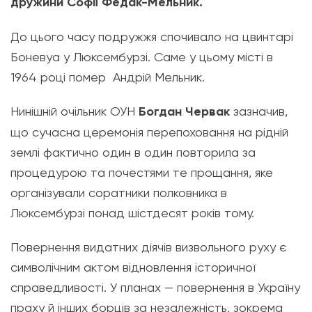
дружини Софії Федак-Мельник.
До цього часу подружжя спочивало на цвинтарі
Боневуа у Люксембурзі. Саме у цьому місті в
1964 році помер Андрій Мельник.
Нинішній очільник ОУН
Богдан Червак
зазначив,
що сучасна церемонія перепоховання на рідній
землі фактично один в один повторила за
процедурою та почестями те прощання, яке
організували соратники полковника в
Люксембурзі понад шістдесят років тому.
Повернення видатних діячів визвольного руху є
символічним актом відновлення історичної
справедливості. У планах — повернення в Україну
праху й інших борців за незалежність, зокрема