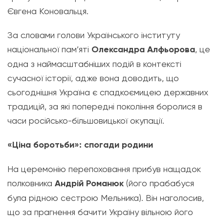
Євгена Коновальця.
За словами голови Українського інституту
національної пам’яті
Олександра Алфьорова
, це
одна з наймасштабніших подій в контексті
сучасної історії, адже вона доводить, що
сьогоднішня Україна є спадкоємицею державних
традицій, за які попередні покоління боролися в
часи російсько-більшовицької окупації.
«Ціна боротьби»: спогади родини
На церемонію перепоховання прибув нащадок
полковника
Андрій Романюк
(його прабабуся
була рідною сестрою Мельника). Він наголосив,
що за прагнення бачити Україну вільною його