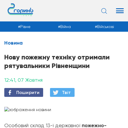
Рівне
Війна
Військові
Новина
Новини
Нову пожежну техніку отримали
рятувальники Рівненщини
12:41, 07 Жовтня
Поширити
Твiт
Особовий склад 13-ї державної
пожежно-