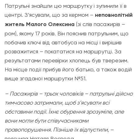
Патрульні знайшли цю маршрутку і зупинили її в
центрі. З’ясували, що за кермом –
неповнолітній
житель Малого Олексина
(зі слів пасажирів –
ром), якому 17 років. Він пояснив патрульним, що
побачив ключі від автобуса на місці і вирішив
розважитися – покататися на маршрутці. За
результатами перевірки хлопець був тверезим.
На місце події прибув його батько, а також водій
вище згаданої маршрутки №51.
– Пасажирів – трьох чоловіків – патрульні дійсно
тимчасово затримали, щоб з’ясувати всі
обставини події. Їхнє обурення зрозуміле, але
вони могли бути співучасниками
правопорушення. Пізніше їх відпустили
, –
пояснила Наталя Воєвода.