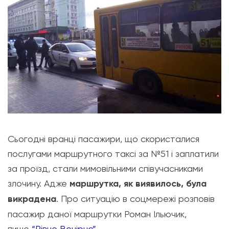
Сьогодні вранці пасажири, що скористалися
послугами маршрутного таксі за №51 і заплатили
за проїзд, стали мимовільними співучасниками
злочину. Адже
маршрутка, як виявилось, була
викрадена
. Про ситуацію в соцмережі розповів
пасажир даної маршрутки
Роман Ільючик
,
пише
“Рівне Вечірнє”
.