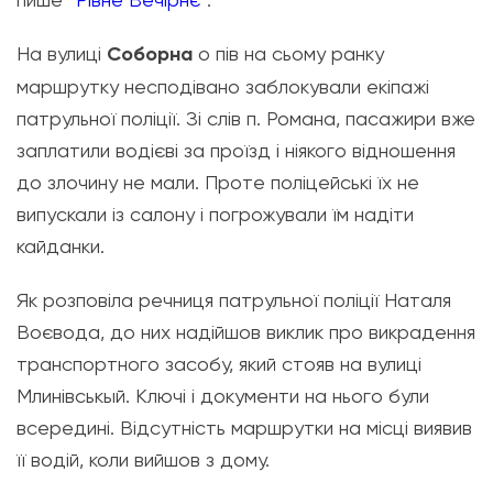
На вулиці
Соборна
о пів на сьому ранку
маршрутку несподівано заблокували екіпажі
патрульної поліції. Зі слів п. Романа, пасажири вже
заплатили водієві за проїзд і ніякого відношення
до злочину не мали. Проте поліцейські їх не
випускали із салону і погрожували їм надіти
кайданки.
Як розповіла речниця патрульної поліції Наталя
Воєвода, до них надійшов виклик про викрадення
транспортного засобу, який стояв на вулиці
Млинівськый. Ключі і документи на нього були
всередині. Відсутність маршрутки на місці виявив
її водій, коли вийшов з дому.