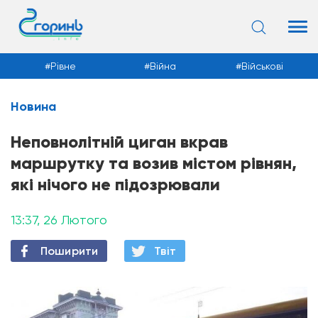
Рівне
Війна
Військові
Новина
Новини
Неповнолітній циган вкрав
маршрутку та возив містом рівнян,
які нічого не підозрювали
13:37, 26 Лютого
Поширити
Твiт