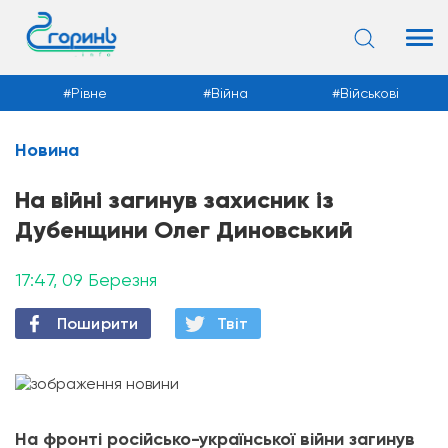
Рівне
Війна
Військові
Новина
Новини
На війні загинув захисник із
Дубенщини Олег Диновський
17:47, 09 Березня
Поширити
Твiт
На фронті російсько-української війни загинув