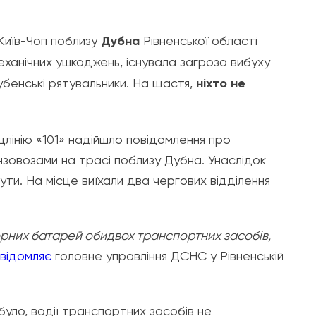
 Київ-Чоп поблизу
Дубна
Рівненської області
еханічних ушкоджень, існувала загроза вибуху
убенські рятувальники. На щастя,
ніхто не
ецлінію «101» надійшло повідомлення про
овозами на трасі поблизу Дубна. Унаслідок
ути. На місце виїхали два чергових відділення
орних батарей обидвох транспортних засобів,
відомляє
головне управління ДСНС у Рівненській
було, водії транспортних засобів не