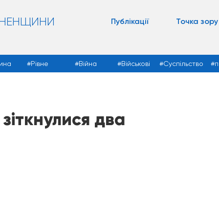
ВНЕНЩИНИ
Публікації
Точка зору
ина
Рівне
Війна
Військові
Суспільство
п
 зіткнулися два