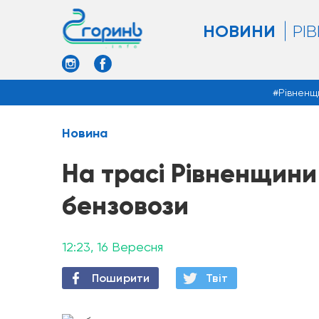
НОВИНИ
РІ
Рівненщ
Новина
На трасі Рівненщини
бензовози
12:23, 16 Вересня
Поширити
Твiт