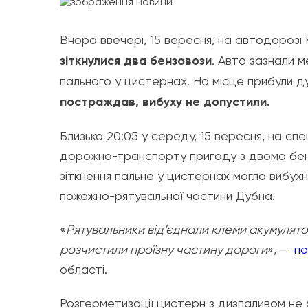
Вчора ввечері, 15 вересня, на автодорозі
зіткнулися два бензовози
. Авто зазнали м
пального у цистернах. На місце прибули д
постраждав, вибуху не допустили.
Близько 20:05 у середу, 15 вересня, на сп
дорожно-транспорту пригоду з двома бенз
зіткнення пальне у цистернах могло вибухн
пожежно-рятувальної частини Дубна.
«
Рятувальники від’єднали клеми акумулят
розчистили проїзну частину дороги
», –
по
області.
Розгерметизації цистерн з дизпаливом не 