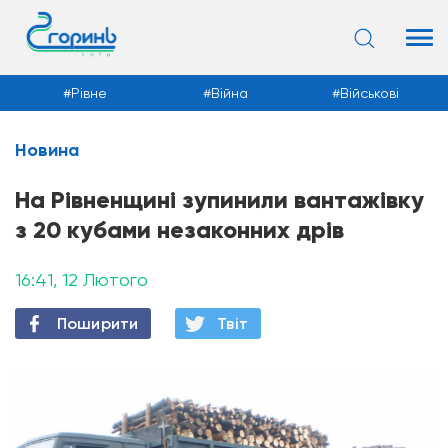
Рівне
Війна
Військові
Новина
Новини
На Рівненщині зупинили вантажівку
з 20 кубами незаконних дрів
16:41, 12 Лютого
Поширити
Твiт