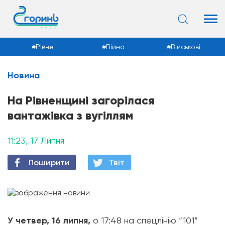
Рівне
Війна
Військові
Новина
Новини
На Рівненщині загорілася
вантажівка з вугіллям
11:23, 17 Липня
Поширити
Твiт
У четвер, 16 липня,
о 17:48 на спецлінію “101”