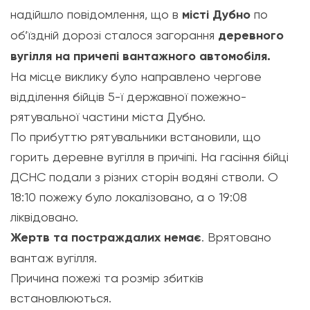
надійшло повідомлення, що в
місті Дубно
по
об’їздній дорозі сталося загорання
деревного
вугілля на причепі вантажного автомобіля.
На місце виклику було направлено чергове
відділення бійців 5-ї державної пожежно-
рятувальної частини міста Дубно.
По прибуттю рятувальники встановили, що
горить деревне вугілля в причіпі. На гасіння бійці
ДСНС подали з різних сторін водяні ст
воли. О
18:10 пожежу було локалізовано, а о 19:08
ліквідовано.
Жертв та постраждалих немає
. Врятовано
вантаж вугілля.
Причина пожежі та розмір збитків
встановлюються.