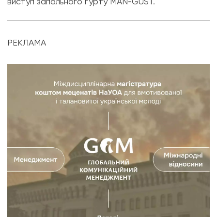
виступ запального гурту MAN-GUST.
РЕКЛАМА