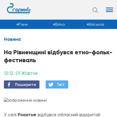
Рівне
Війна
Військові
Новина
Новини
На Рівненщині відбувся етно-фольк-
фестиваль
12:12, 01 Жовтня
Поширити
Твiт
У селі
Рокитне
відбувся обласний відкритий