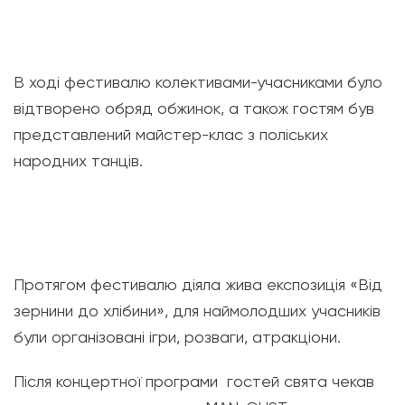
В ході фестивалю колективами-учасниками було
відтворено обряд обжинок, а також гостям був
представлений майстер-клас з поліських
народних танців.
Протягом фестивалю діяла жива експозиція «Від
зернини до хлібини», для наймолодших учасників
були організовані ігри, розваги, атракціони.
Після концертної програми гостей свята чекав