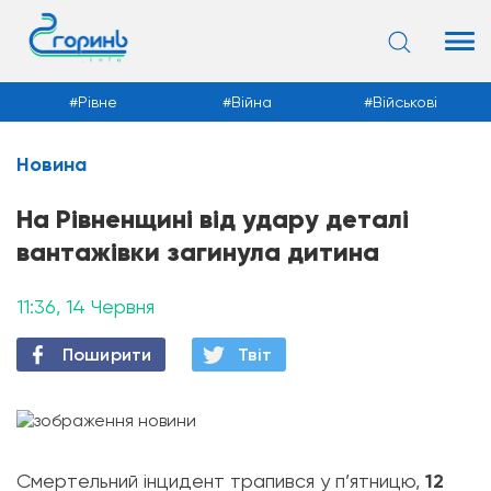
Рівне
Війна
Військові
Новина
Новини
На Рівненщині від удару деталі
вантажівки загинула дитина
11:36, 14 Червня
Поширити
Твiт
Смертельний інцидент трапився у п’ятницю,
12