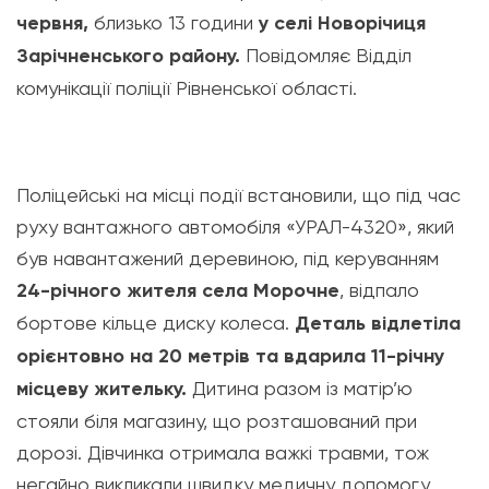
червня,
близько 13 години
у селі Новорічиця
Зарічненського району.
Повідомляє Відділ
комунікації поліції Рівненської області.
Поліцейські на місці події встановили, що під час
руху вантажного автомобіля «УРАЛ-4320», який
був навантажений деревиною, під керуванням
24-річного жителя села Морочне
, відпало
бортове кільце диску колеса.
Деталь відлетіла
орієнтовно на 20 метрів та вдарила 11-річну
місцеву жительку.
Дитина разом із матір’ю
стояли біля магазину, що розташований при
дорозі. Дівчинка отримала важкі травми, тож
негайно викликали швидку медичну допомогу.