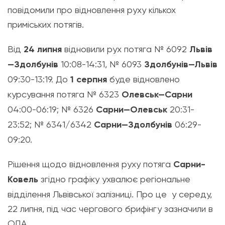
повідомили про відновлення руху кількох
приміських потягів.
Від
24 липня
відновили рух потяга № 6092
Львів
—Здолбунів
10:08-14:31, № 6093
Здолбунів—Львів
09:30-13:19. До
1 серпня
буде відновлено
курсування потяга № 6323
Олевськ—Сарни
04:00-06:19; № 6326
Сарни—Олевськ
20:31-
23:52; № 6341/6342
Сарни—Здолбунів
06:29-
09:20.
Рішення щодо відновлення руху потяга
Сарни-
Ковель
згідно графіку ухвалює регіональне
відділення Львівської залізниці. Про це у середу,
22 липня, під час чергового брифінгу зазначили в
ОДА.