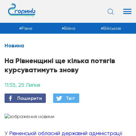
Рівне
Війна
Військові
Новина
Новини
На Рівненщині ще кілька потягів
курсуватимуть знову
11:55, 25 Липня
Поширити
Твiт
У
Рівненській обласній державній адміністрації