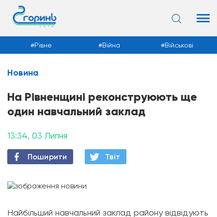
Рівне
Війна
Військові
Новина
Новини
На Рівненщині реконструюють ще
один навчальний заклад
13:34, 03 Липня
Поширити
Твiт
Найбільший навчальний заклад району відвідують