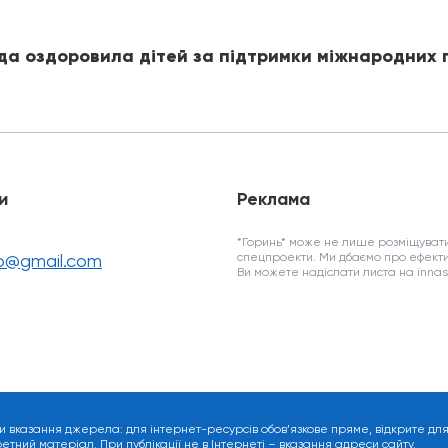
ада оздоровила дітей за підтримки міжнародних 
и
Реклама
*Горинь* може не лише розміщувати
fo@gmail.com
спецпроекти. Ми дбаємо про ефекти
Ви можете надіслати листа на inn
и вказання джерела: для інтернет-ресурсів обов’язкове пряме, відкрите дл
ний матеріал. При публікації не в Інтернеті – вказання адреси сайту.