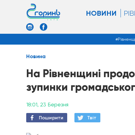
НОВИНИ
РІ
Рівненщ
Новина
На Рівненщині продо
зупинки громадсько
18:01, 23 Березня
Поширити
Твiт