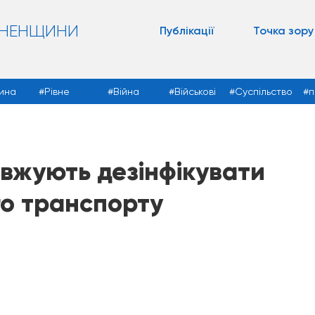
ВНЕНЩИНИ
Публікації
Точка зору
ина
Рівне
Війна
Військові
Суспільство
п
вжують дезінфікувати
го транспорту