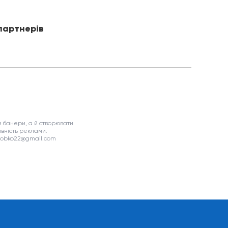
партнерів
 банери, а й створювати
вність реклами.
asobko22@gmail.com
я